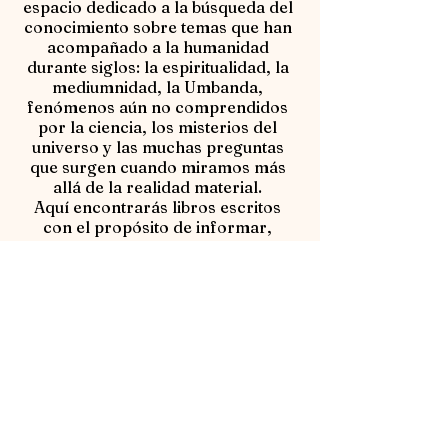
espacio dedicado a la búsqueda del
conocimiento sobre temas que han
acompañado a la humanidad
durante siglos: la espiritualidad, la
mediumnidad, la Umbanda,
fenómenos aún no comprendidos
por la ciencia, los misterios del
universo y las muchas preguntas
que surgen cuando miramos más
allá de la realidad material.
Aquí encontrarás libros escritos
con el propósito de informar,
aclarar y estimular la reflexión.
Creo que los temas espirituales y
los fenómenos inusuales pueden
estudiarse con seriedad, respeto y
pensamiento crítico, sin
sensacionalismo, prejuicios ni
caricaturas.
Si tú también crees que hay
preguntas que merecen ser
exploradas con seriedad y con una
mente abierta, este es el lugar para