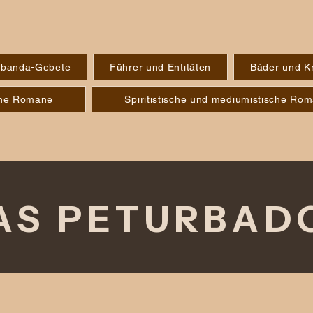
banda-Gebete
Führer und Entitäten
Bäder und K
sche Romane
Spiritistische und mediumistische Ro
AS PETURBAD