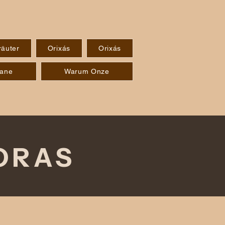
räuter
Orixás
Orixás
mane
Warum Onze
ORAS